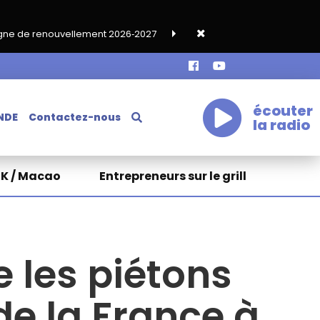
ment 2026‑2027
Grand café de rentrée HKA le vendredi 18 septe
écouter
NDE
Contactez-nous
la radio
HK / Macao
Entrepreneurs sur le grill
e les piétons
de la France à