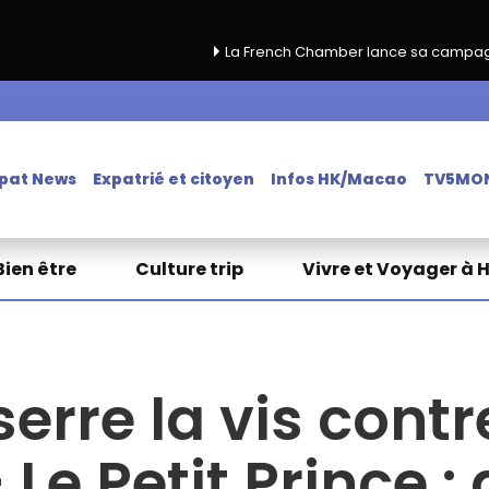
La French Chamber lance sa campagne de renouvelle
pat News
Expatrié et citoyen
Infos HK/Macao
TV5MO
Bien être
Culture trip
Vivre et Voyager à 
rre la vis contr
Le Petit Prince : 