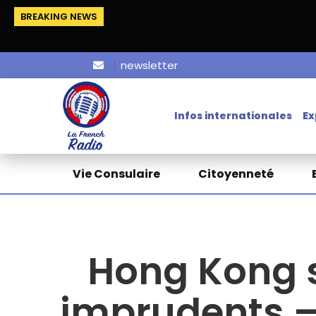
BREAKING NEWS
newsletter
Infos internationales
Ex
Vie Consulaire
Citoyenneté
Hong Kong se
imprudents – 