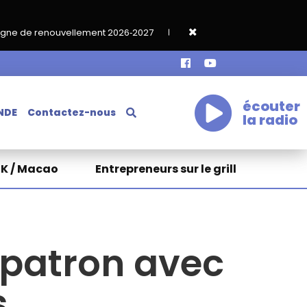
ment 2026‑2027
Grand café de rentrée HKA le vendredi 18 sept
écouter
NDE
Contactez-nous
la radio
HK / Macao
Entrepreneurs sur le grill
 patron avec
s