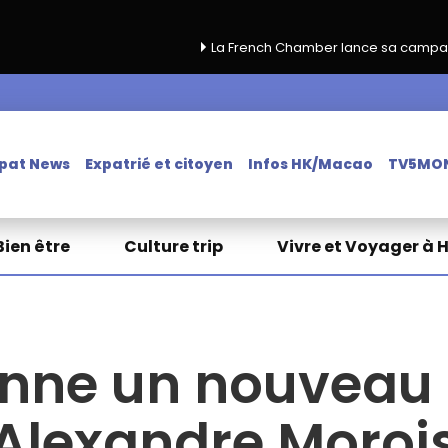
La French Chamber lance sa campagne de renouvelle
pat News
Expatrié et citoyen
Infos HK/Macao
TV5MO
Bien être
Culture trip
Vivre et Voyager à 
onne un nouveau
Alexandre Moroi