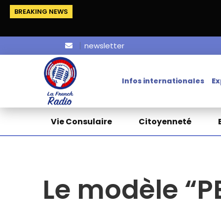
BREAKING NEWS
newsletter
Infos internationales
Ex
Vie Consulaire
Citoyenneté
Le modèle “P