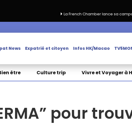
La French Chamber lance sa campagne de renouvelle
pat News
Expatrié et citoyen
Infos HK/Macao
TV5MO
Bien être
Culture trip
Vivre et Voyager à 
ERMA” pour trouv