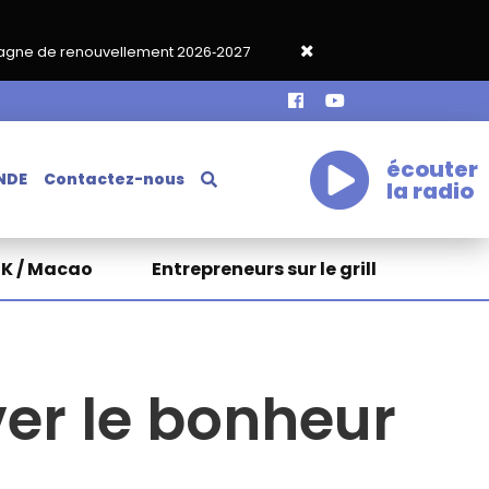
ment 2026‑2027
Grand café de rentrée HKA le vendredi 18 sept
écouter
NDE
Contactez-nous
la radio
HK / Macao
Entrepreneurs sur le grill
er le bonheur