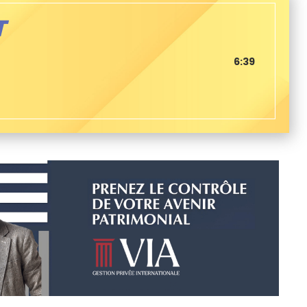
T
6:39