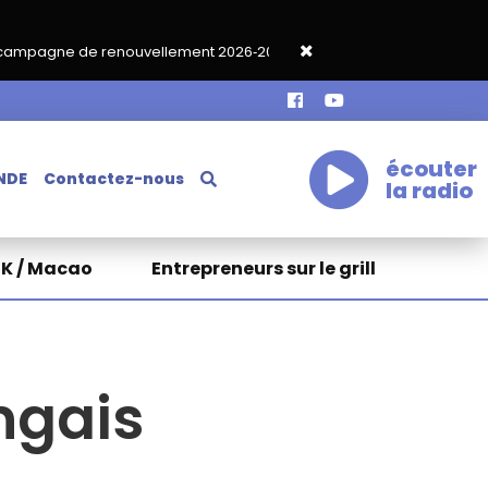
uvellement 2026‑2027
Grand café de rentrée HKA le vendredi 1
écouter
NDE
Contactez-nous
la radio
HK / Macao
Entrepreneurs sur le grill
ngais