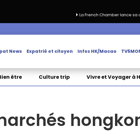
La French Chamber lance sa campagne de reno
pat News
Expatrié et citoyen
Infos HK/Macao
TV5MO
Bien être
Culture trip
Vivre et Voyager à 
marchés hongko