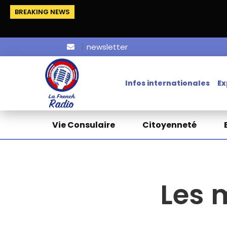
BREAKING NEWS
newsletter
Infos internationales
Ex
Vie Consulaire
Citoyenneté
Les 