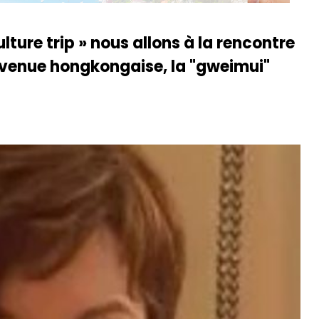
lture trip » nous allons à la rencontre
devenue hongkongaise, la "gweimui"