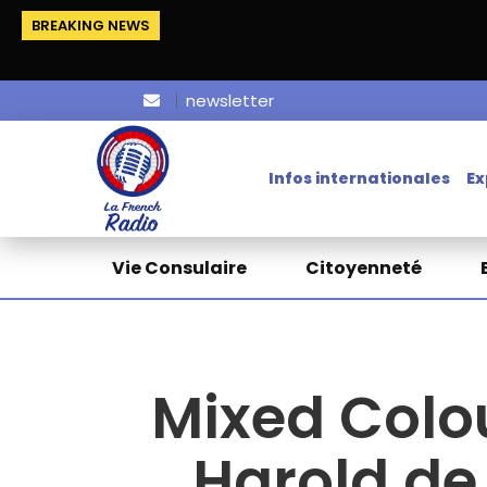
BREAKING NEWS
newsletter
Infos internationales
Ex
Vie Consulaire
Citoyenneté
Mixed Colou
Harold de