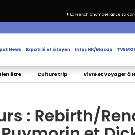
La French Chamber lance sa campagne de renouve
pat News
Expatrié et citoyen
Infos HK/Macao
TV5MO
Bien être
Culture trip
Vivre et Voyager à 
rs : Rebirth/Re
 Puymorin et Di