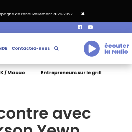
llement 2026‑2027
Grand café de rentrée HKA le vendredi 18 s
écouter
NDE
Contactez-nous
la radio
HK / Macao
Entrepreneurs sur le grill
ncontre avec
ckson Yewn