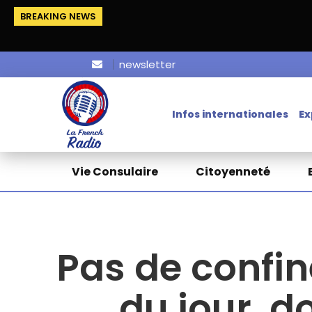
BREAKING NEWS
newsletter
Infos internationales
Ex
Vie Consulaire
Citoyenneté
Pas de confine
du jour, 