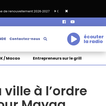
ent 2026‑2027
Grand café de rentrée HKA le vendredi 18 septem
écouter
NDE
Contactez-nous
la radio
HK / Macao
Entrepreneurs sur le grill
ville à l’ordre
pour Mayaa