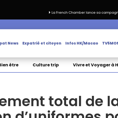
La French Chamber lance sa campagne de renouvellem
pat News
Expatrié et citoyen
Infos HK/Macao
TV5MO
Bien être
Culture trip
Vivre et Voyager à 
ment total de la 
don d’uniformes 