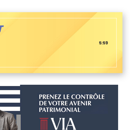
T
5:59