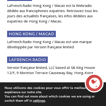
LaFrench.Radio Hong Kong / Macao est la Webradio
dédiée aux francophones expatries. Retrouvez tous les
jours des actualités françaises, les infos dédiées aux
expatries de Hong Kong / Macao.
HONG KONG / MACAO
LaFrench.Radio Hong Kong / Macao est une marque
développée par Version française limited
LAFRENCH.RADIO
Version française limited, LLC based at Sik King House
12/F, 9 Moreton Terrace Causeway Bay, Hong-Kong
Nous utilisons des cookies pour vous offrir la meilleure
Copyright 2025 Presse Généraliste des Français de
expérience sur notre site.
l’Étranger
You can find out more about which cookies we are using or
LIVE
switch them off in
settings
.