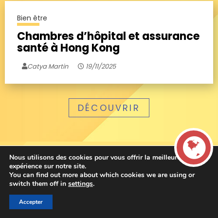
Bien être
Chambres d’hôpital et assurance
santé à Hong Kong
Catya Martin
19/11/2025
DÉCOUVRIR
Nous utilisons des cookies pour vous offrir la meilleure
expérience sur notre site.
You can find out more about which cookies we are using or
LIVE
switch them off in
settings
.
Accepter
00:00
00:00
La French Radio -