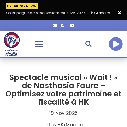
BREAKING NEWS
e de renouvellement 2026‑2027
Grand café de rentrée HKA le v
Spectacle musical « Wait ! »
de Nasthasia Faure –
Optimisez votre patrimoine et
fiscalité à HK
19 Nov 2025
Infos HK/Macao