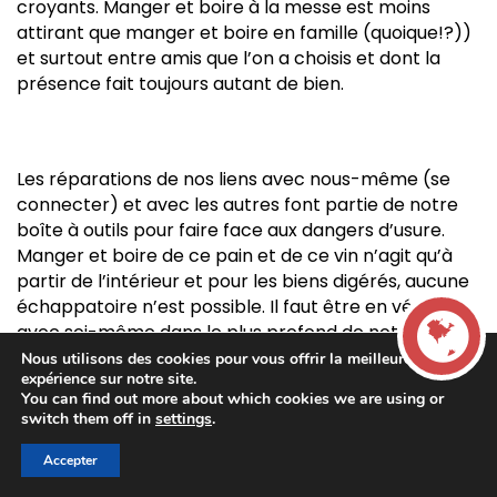
croyants. Manger et boire à la messe est moins
attirant que manger et boire en famille (quoique!?))
et surtout entre amis que l’on a choisis et dont la
présence fait toujours autant de bien.
Les réparations de nos liens avec nous-même (se
connecter) et avec les autres font partie de notre
boîte à outils pour faire face aux dangers d’usure.
Manger et boire de ce pain et de ce vin n’agit qu’à
partir de l’intérieur et pour les biens digérés, aucune
échappatoire n’est possible. Il faut être en vérité
avec soi-même dans le plus profond de notre être.
Au bar nous nous soucions de ce qui nous préoccupe,
Nous utilisons des cookies pour vous offrir la meilleure
expérience sur notre site.
à l’autel de la messe, nous permettons à Dieu de
You can find out more about which cookies we are using or
soigner ce qu’il veut. Ce qu’il veut et ce que grâce à
LIVE
switch them off in
settings
.
nous il peut.
Accepter
00:00
00:00
La French Radio -