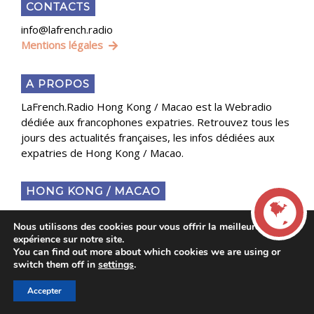
CONTACTS
info@lafrench.radio
Mentions légales
A PROPOS
LaFrench.Radio Hong Kong / Macao est la Webradio
dédiée aux francophones expatries. Retrouvez tous les
jours des actualités françaises, les infos dédiées aux
expatries de Hong Kong / Macao.
HONG KONG / MACAO
LaFrench.Radio Hong Kong / Macao est une marque
Nous utilisons des cookies pour vous offrir la meilleure
développée par Version française limited
expérience sur notre site.
You can find out more about which cookies we are using or
LIVE
switch them off in
settings
.
LAFRENCH.RADIO
Version française limited, LLC based at Sik King House
Accepter
00:00
00:00
La French Radio -
12/F, 9 Moreton Terrace Causeway Bay, Hong-Kong