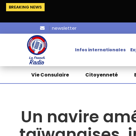
BREAKING NEWS
newsletter
Infos internationales
Ex
Vie Consulaire
Citoyenneté
Un navire amé
taïwanaises, i