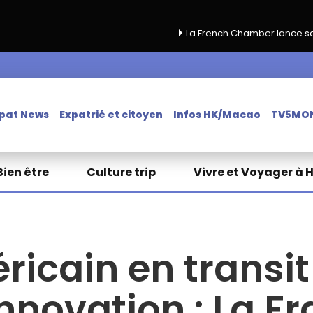
La French Chamber lance sa campagne de renou
pat News
Expatrié et citoyen
Infos HK/Macao
TV5MO
Bien être
Culture trip
Vivre et Voyager à 
ricain en transit
nnovation : La F