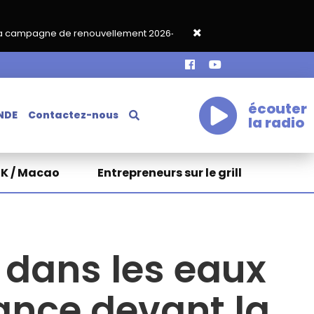
vellement 2026‑2027
Grand café de rentrée HKA le vendredi 18 
écouter
NDE
Contactez-nous
la radio
HK / Macao
Entrepreneurs sur le grill
 dans les eaux
rance devant la