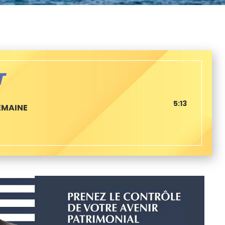
T
5:13
EMAINE