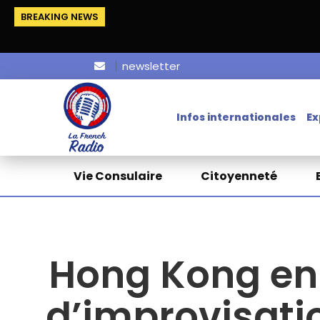
BREAKING NEWS
newsletter
Infos internationales
Ex
Vie Consulaire
Citoyenneté
Hong Kong en 
d’improvisati