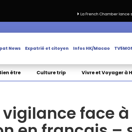
La French Chamber lance sa campagne de renouvel
pat News
Expatrié et citoyen
Infos HK/Macao
TV5MO
Bien être
Culture trip
Vivre et Voyager à 
vigilance face à
on en français –